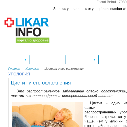
Escort Beirut +79
Send us your address or your phone number with yo
Спецтемы
Новости здоровья
Здоровье А-Я
Болезни и ле
▼
▼
Главная
Урология
Цистит и его осложнения
УРОЛОГИЯ
Цистит и его осложнения
Это распространенное заболевание опасно осложнениями
такими как пиелонефрит и интерстициальный цистит.
Цистит - одно и
самых
распространенных уро
болезнь встречается 
чаще, чем у мужчин. 
этого заболевания п