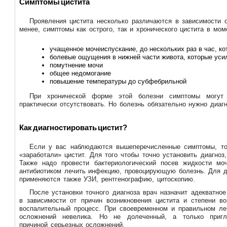
Симптомы цистита
Проявления цистита несколько различаются в зависимости 
менее, симптомы как острого, так и хронического цистита в мом
учащенное мочеиспускание, до нескольких раз в час, к
болевые ощущения в нижней части живота, которые уси
помутнение мочи
общее недомогание
повышение температуры до субфебрильной
При хронической форме этой болезни симптомы могут
практически отсутствовать. Но болезнь обязательно нужно диагн
Как диагностировать цистит?
Если у вас наблюдаются вышеперечисленные симптомы, то 
«заработали» цистит. Для того чтобы точно установить диагноз
Также надо провести бактериологический посев жидкости моч
антибиотиком лечить инфекцию, провоцирующую болезнь. Для ди
применяются также УЗИ, рентгенографию, цитоскопию.
После установки точного диагноза врач назначит адекватное
в зависимости от причин возникновения цистита и степени в
воспалительный процесс. При своевременном и правильном ле
осложнений невелика. Но не долеченный, а только пригл
причиной серьезных осложнений.