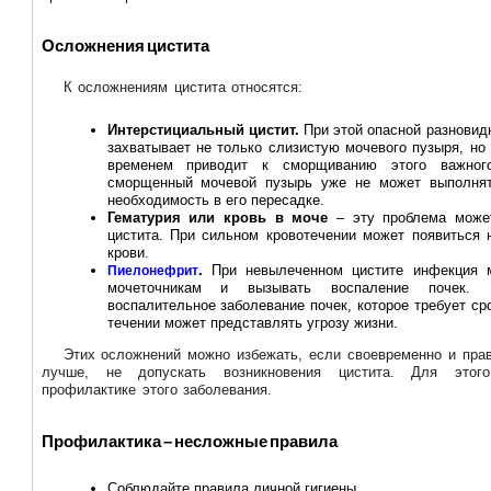
Осложнения цистита
К осложнениям цистита относятся:
Интерстициальный цистит.
При этой опасной разновид
захватывает не только слизистую мочевого пузыря, но
временем приводит к сморщиванию этого важног
сморщенный мочевой пузырь уже не может выполнят
необходимость в его пересадке.
Гематурия или кровь в моче
– эту проблема може
цистита. При сильном кровотечении может появиться 
крови.
.
При невылеченном цистите инфекция 
Пиелонефрит
мочеточникам и вызывать воспаление почек. 
воспалительное заболевание почек, которое требует ср
течении может представлять угрозу жизни.
Этих осложнений можно избежать, если своевременно и прав
лучше, не допускать возникновения цистита. Для этог
профилактике этого заболевания.
Профилактика – несложные правила
Соблюдайте правила личной гигиены.