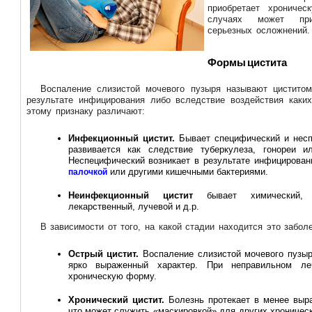
приобретает хрониче
случаях может при
серьезных осложнений.
Формы цистита
Воспаление слизистой мочевого пузыря называют циститом
результате инфицирования либо вследствие воздействия каких
этому признаку различают:
Инфекционный цистит.
Бывает специфический и нес
развивается как следствие туберкулеза, гонореи и
Неспецифический возникает в результате инфицирова
или другими кишечными бактериями.
палочкой
Неинфекционный цистит
бывает химический, 
лекарственный, лучевой и д.р.
В зависимости от того, на какой стадии находится это забол
Острый цистит.
Воспаление слизистой мочевого пузыр
ярко выраженный характер. При неправильном л
хроническую форму.
Хронический цистит.
Болезнь протекает в менее выр
что может служить «маскировкой» для других хроническ