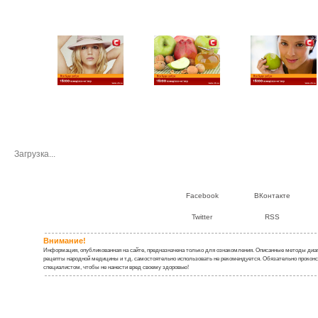
Видео о заикание:
Загрузка...
Facebook
ВКонтакте
Twitter
RSS
Внимание!
Информация, опубликованная на сайте, предназначена только для ознакомления. Описанные методы диаг
рецепты народной медицины и т.д. самостоятельно использовать не рекомендуется. Обязательно проконс
специалистом, чтобы не нанести вред своему здоровью!