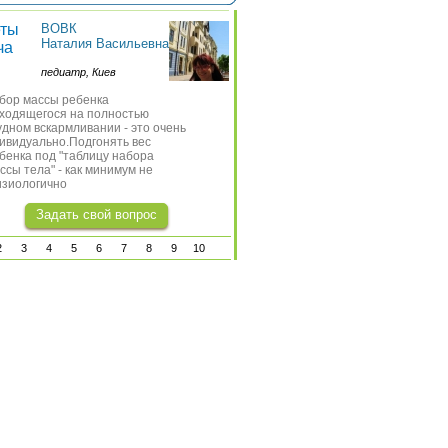
ты
ВОВК
Советы
ВОВК
Наталия Васильевна
Наталия Василье
ча
врача
педиатр, Киев
педиатр, Киев
бор массы ребенка
Анаферон в действительнос
ходящегося на полностью
является эффективным
удном вскармливании - это очень
лекарственным препаратом.
ивидуально.Подгонять вес
Анаферон не стоит применя
бенка под "таблицу набора
лечении воспалительных
ссы тела" - как минимум не
процессов в организме чело
зиологично
Задать свой вопро
Задать свой вопрос
2
3
4
5
6
7
8
9
10