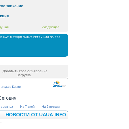
ое заикание
екция
дущая
следующая
те нас в социальных сетях или по rss
 партнеров
Добавить свое объявление
Загрузка...
огода в Киеве
Сегодня
а завтра
На 7 дней
На 2 недели
НОВОСТИ ОТ UAUA.INFO
..