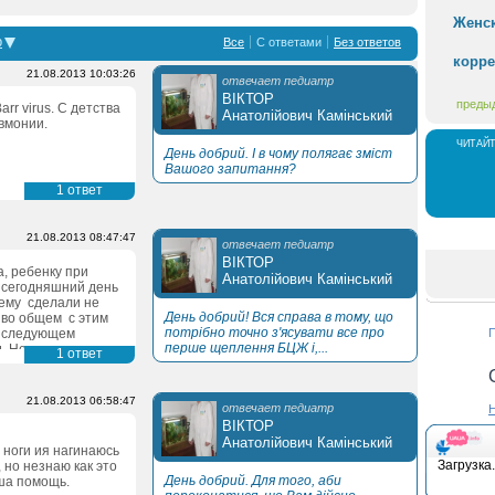
Женск
р
Все
С ответами
Без ответов
корр
21.08.2013 10:03:26
отвечает педиатр
ВІКТОР
преды
rr virus. С детства 
Анатолійович Камінський
вмонии.
читай
День добрий. І в чому полягає зміст
Вашого запитання?
1 ответ
Новости
21.08.2013 08:47:47
отвечает педиатр
ВІКТОР
 ребенку при 
Анатолійович Камінський
сегодняшний день 
ему  сделали не 
День добрий! Вся справа в тому, що
во общем  с этим 
потрібно точно з'ясувати все про
 следующем 
П
перше щеплення БЦЖ і,...
. Не опасно ли 
1 ответ
едь в первый раз 
. Спасибо
21.08.2013 06:58:47
отвечает педиатр
Н
ВІКТОР
Анатолійович Камінський
ноги ия нагинаюсь 
Загрузка.
но незнаю как это 
День добрий. Для того, аби
ша помощь.