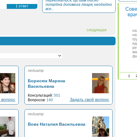
переконатися, що Вам дійсно
потрібна допомога лікаря, необхідно
1 ответ
Сове
все...
вра
следующая
на
на
гр
ид
ре
ма
фи
педиатр
1
Борисюк Марина
Васильевна
Консультаций:
501
 вопрос
Задать свой вопрос
Вопросов:
140
педиатр
Вовк Наталия Васильевна