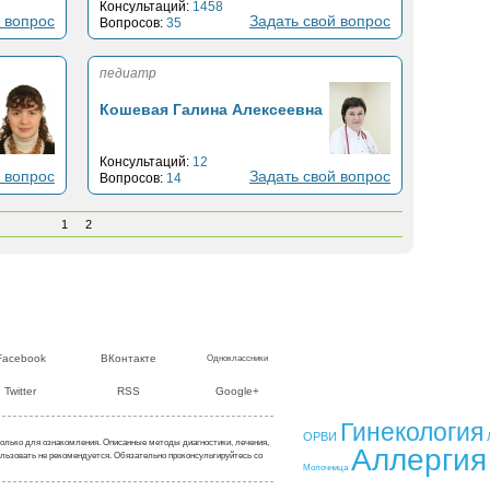
Консультаций:
1458
 вопрос
Задать свой вопрос
Вопросов:
35
педиатр
Кошевая Галина Алексеевна
Консультаций:
12
 вопрос
Задать свой вопрос
Вопросов:
14
1
2
О нас
|
Контакты
|
Сотрудни
Facebook
ВКонтакте
Одноклассники
© BreathMaker 2001-2013.
Торговая марка и торговый знак
Twitter
RSS
Google+
защищены. При использовании м
обязательна.
Гинекология
ОРВИ
только для ознакомления. Описанные методы диагностики, лечения,
Аллергия
льзовать не рекомендуется. Обязательно проконсультируйтесь со
Молочница