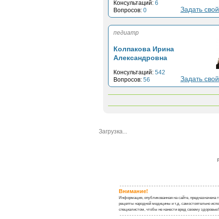
Консультаций:
6
Задать свой
Вопросов:
0
педиатр
Колпакова Ирина
Александровна
Консультаций:
542
Задать свой
Вопросов:
56
Загрузка...
Внимание!
Информация, опубликованная на сайте, предназначена 
рецепты народной медицины и т.д. самостоятельно испо
специалистом, чтобы не нанести вред своему здоровью!