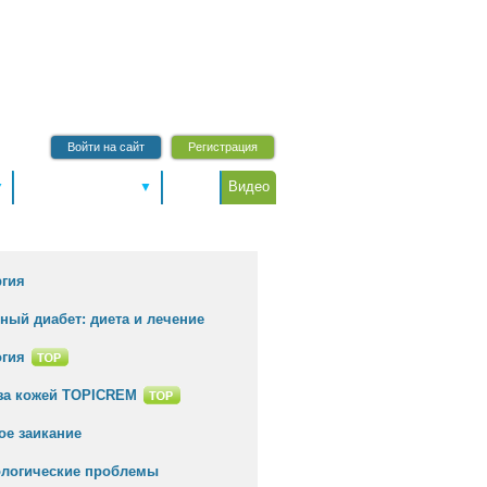
Войти на сайт
Регистрация
Питание и диеты
Форум
Видео
▼
▼
емы
ргия
ный диабет: диета и лечение
огия
за кожей TOPICREM
ое заикание
ологические проблемы