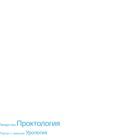
чество
 BreathMaker™ зарегистрированы. Все права
атериалов сайта ссылка на 1014503.ru
Проктология
Лекарства
Урология
Портал о заикание