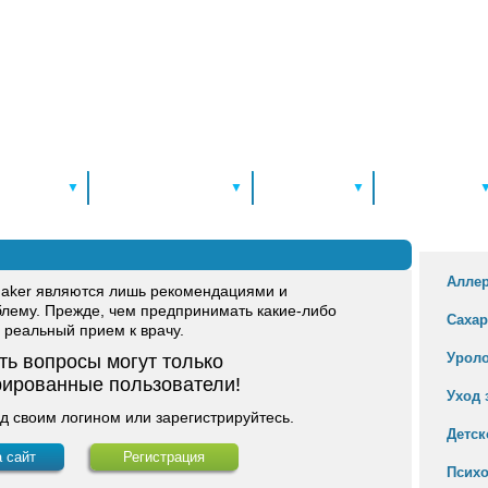
ровье А-Я
Болезни и лечение
Справочники
Консультации
▼
▼
▼
Спецт
Алле
hMaker являются лишь рекомендациями и
блему. Прежде, чем предпринимать какие-либо
Сахар
 реальный прием к врачу.
Урол
ть вопросы могут только
рированные пользователи!
Уход 
д своим логином или зарегистрируйтесь.
Детск
а сайт
Регистрация
Псих