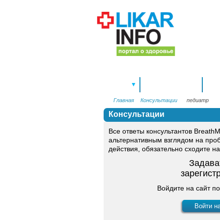
Спецтемы
Новости здоровья
Здо
▼
Главная
Консультации
педиатр
Консультации
Все ответы консультантов Breat
альтернативным взглядом на про
действия, обязательно сходите на
Задава
зарегист
Войдите на сайт по
Войти н