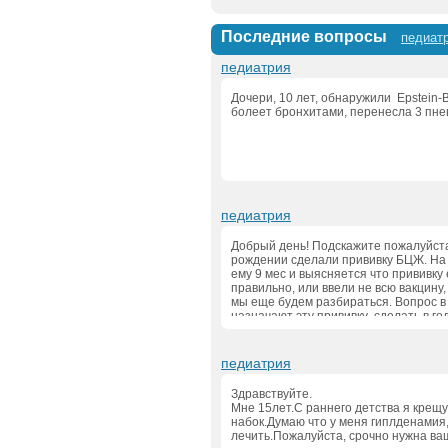
Последние вопросы
педиат
педиатрия
Дочери, 10 лет, обнаружили  Epstein-Ba
болеет бронхитами, перенесла 3 пне
педиатрия
Добрый день! Подскажите пожалуйста,
рождении сделали прививку БЦЖ. На 
ему 9 мес и выясняется что прививку 
правильно, или ввели не всю вакцину, 
мы еще будем разбираться. Вопрос в
назначают эту прививку  сделать в год
это? Какие могут быть последствия? В
могли ввести какую то часть вакцины
педиатрия
Здравствуйте. 

Мне 15лет.С раннего детства я крещу 
набок.Думаю что у меня гиплденамия, 
лечить.Пожалуйста, срочно нужна ва